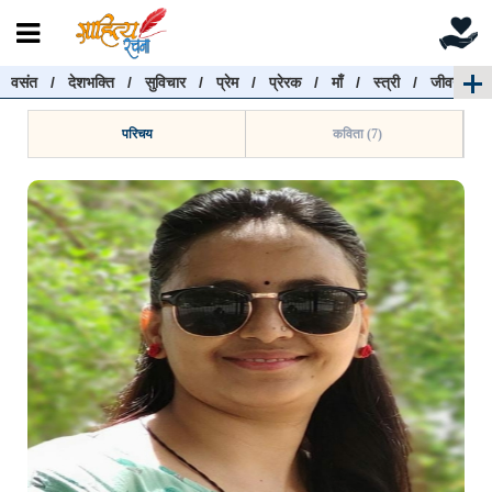
वसंत
/
देशभक्ति
/
सुविचार
/
प्रेम
/
प्रेरक
/
माँ
/
स्त्री
/
जीवन
रचनाएँ खोजें
रचनाएँ खोजने के लिए नीचे दी गई बॉक्स में हिन्दी में लिखें और
परिचय
कविता (7)
"खोजें" बटन पर क्लिक करें
खोजें
हटाएँ