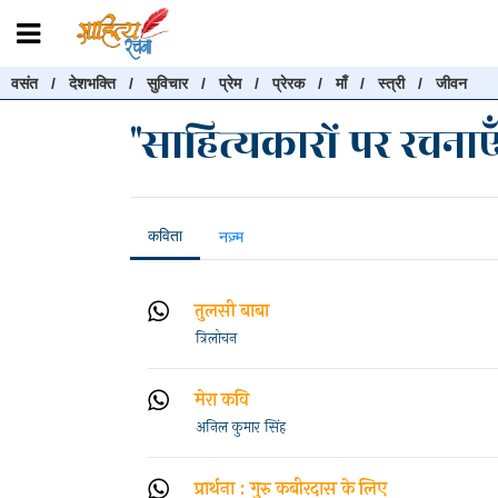
वसंत
/
देशभक्ति
/
सुविचार
/
प्रेम
/
प्रेरक
/
माँ
/
स्त्री
/
जीवन
रचनाएँ खोजें
"साहित्यकारों पर रचनाए
रचनाएँ खोजने के लिए नीचे दी गई बॉक्स में हिन्दी में लिखें और "खोजें" बट
करें
कविता
नज़्म
खोजें
तुलसी बाबा
त्रिलोचन
मेरा कवि
अनिल कुमार सिंह
प्रार्थना : गुरु कबीरदास के लिए