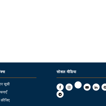
ंक्स
सोशल मीडिया
र सूची
रचनाएँ
 कीजिए