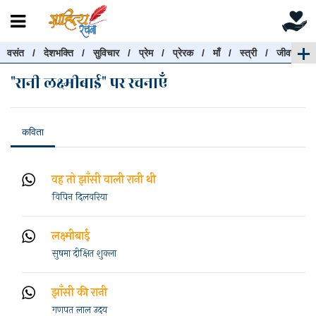
वसंत
/
देशभक्ति
/
सुविचार
/
प्रेम
/
प्रेरक
/
माँ
/
स्त्री
/
जीवन
रचनाएँ खोजें
"रानी लक्ष्मीबाई" पर रचनाएँ
रचनाएँ खोजने के लिए नीचे दी गई बॉक्स में हिन्दी में लिखें और
"खोजें" बटन पर क्लिक करें
कविता
वह तो झाँसी वाली रानी थी
खोजें
हटाएँ
विपिन दिलवरिया
लक्ष्मीबाई
सुषमा दीक्षित शुक्ला
झाँसी की रानी
गणपत लाल उदय