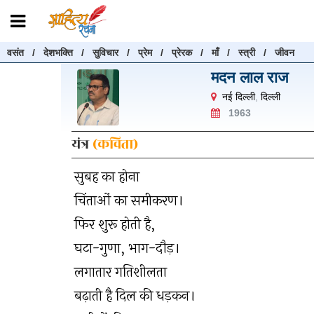
वसंत
/
देशभक्ति
/
सुविचार
/
प्रेम
/
प्रेरक
/
माँ
/
स्त्री
/
जीवन
रचनाएँ खोजें
मदन लाल राज
रचनाएँ खोजने के लिए नीचे दी गई बॉक्स में हिन्दी में लिखें और "खोजें" बट
नई दिल्ली
,
दिल्ली
करें
1963
यंत्र
(कविता)
सुबह का होना
खोजें
चिंताओं का समीकरण।
फिर शुरू होती है,
घटा-गुणा, भाग-दौड़।
लगातार गतिशीलता
बढ़ाती है दिल की धड़कन।