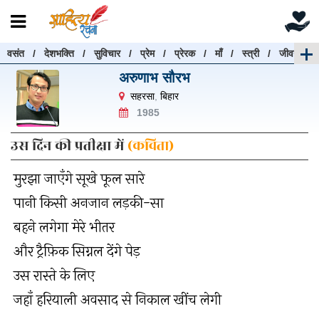
वसंत
/
देशभक्ति
/
सुविचार
/
प्रेम
/
प्रेरक
/
माँ
/
स्त्री
/
जीवन
रचनाएँ खोजें
अरुणाभ सौरभ
रचनाएँ खोजने के लिए नीचे दी गई बॉक्स में हिन्दी में लिखें और
सहरसा
,
बिहार
"खोजें" बटन पर क्लिक करें
1985
उस दिन की प्रतीक्षा में
(कविता)
मुरझा जाएँगे सूखे फूल सारे
खोजें
हटाएँ
पानी किसी अनजान लड़की-सा
बहने लगेगा मेरे भीतर
और ट्रैफ़िक सिग्नल देंगे पेड़
उस रास्ते के लिए
जहाँ हरियाली अवसाद से निकाल खींच लेगी