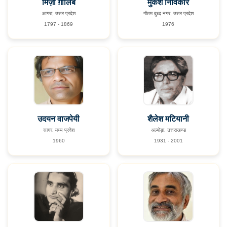
मिर्ज़ा ग़ालिब
मुकेश निर्विकार
आगरा, उत्तर प्रदेश
गौतम बुध्द नगर, उत्तर प्रदेश
1797 - 1869
1976
उदयन वाजपेयी
शैलेश मटियानी
सागर, मध्य प्रदेश
अल्मोड़ा, उत्तराखण्ड
1960
1931 - 2001