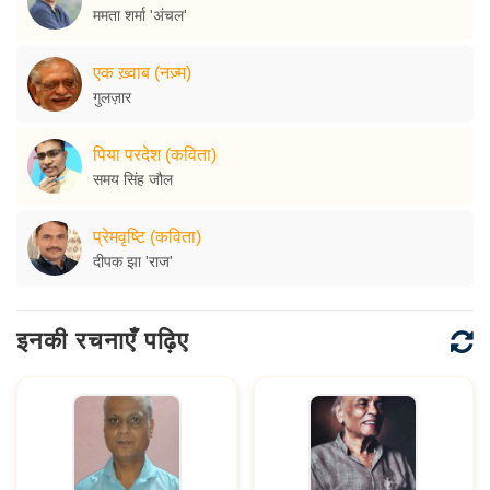
ममता शर्मा 'अंचल'
एक ख़्वाब (नज़्म)
गुलज़ार
पिया परदेश (कविता)
समय सिंह जौल
प्रेमवृष्टि (कविता)
दीपक झा 'राज'
इनकी रचनाएँ पढ़िए