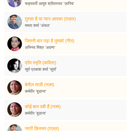
चक्रवर्ती आयुष श्रीवास्तव 'ज़ानिब'
ग़ुस्सा है या प्यार आपका (ग़ज़ल)
ममता शर्मा 'अंचल'
जितनी बार पढ़ा है तुमको (गीत)
अभिनव मिश्र 'अदम्य'
प्रेम स्मृति (कविता)
सूर्य प्रकाश शर्मा 'सूर्या'
बेमौल माज़ी (नज़्म)
कर्मवीर 'बुडाना'
कोई बात दबी हैं (नज़्म)
कर्मवीर 'बुडाना'
प्यारी क़िस्मत (ग़ज़ल)