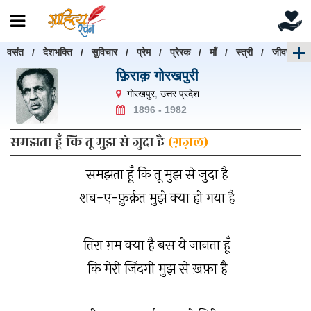
वसंत
/
देशभक्ति
/
सुविचार
/
प्रेम
/
प्रेरक
/
माँ
/
स्त्री
/
जीवन
रचनाएँ खोजें
फ़िराक़ गोरखपुरी
रचनाएँ खोजने के लिए नीचे दी गई बॉक्स में हिन्दी में लिखें और
गोरखपुर
,
उत्तर प्रदेश
"खोजें" बटन पर क्लिक करें
1896 - 1982
समझता हूँ कि तू मुझ से जुदा है
(ग़ज़ल)
समझता हूँ कि तू मुझ से जुदा है
खोजें
हटाएँ
शब-ए-फ़ुर्क़त मुझे क्या हो गया है
तिरा ग़म क्या है बस ये जानता हूँ
कि मेरी ज़िंदगी मुझ से ख़फ़ा है