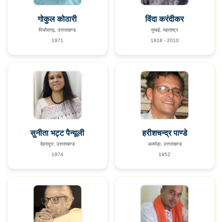
गोकुल कोठारी
विंदा करंदीकर
पिथौरागढ़, उत्तराखण्ड
मुम्बई, महाराष्ट्र
1971
1918 - 2010
सुनीता भट्ट पैन्यूली
हरीशचन्द्र पाण्डे
देहरादून, उत्तराखण्ड
अल्मोड़ा, उत्तराखण्ड
1974
1952