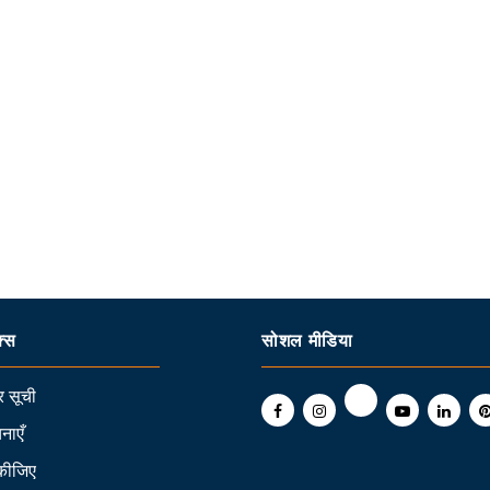
क्स
सोशल मीडिया
 सूची
नाएँ
कीजिए