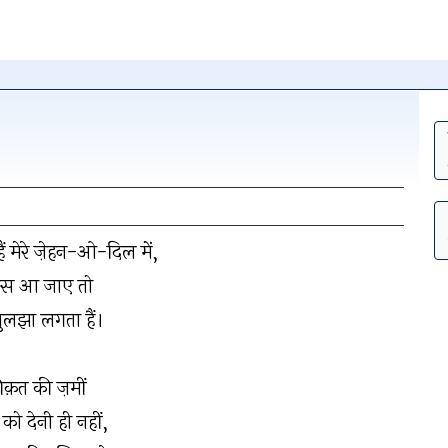
न पर क्लिक
 मेरे ज़ेहन-ओ-दिल में,
हटाएँ
पास आ जाए तो
लझा लगता हैं।
ीक़त की ज़मीं
 को देनी ही नहीं,