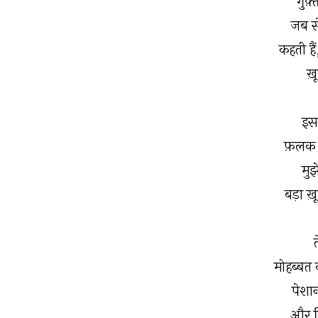
गुफ़्
जब से
कहती है
ख़ू
इस 
फ़लक घट
मुझ
बड़ा ख़ू
त
मोहब्बत
पेशा
और ति