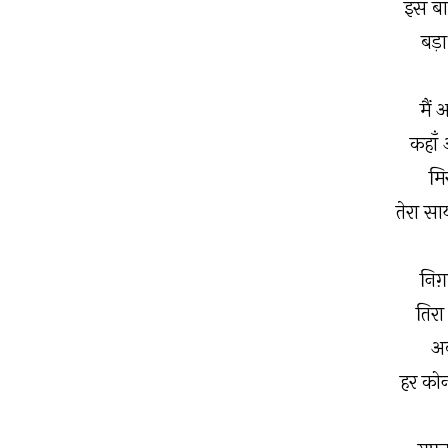
इस बा
बड़ा
मैं 
कहाँ 
मिर
तेरा सा
निग़
तिरा
अब
हर कोन