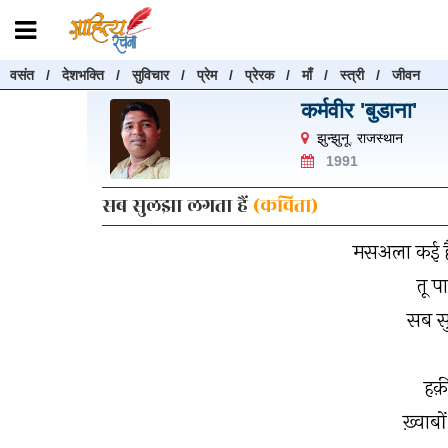
वसंत
/
देशभक्ति
/
सुविचार
/
प्रेम
/
प्रेरक
/
माँ
/
स्त्री
/
जीवन
रचनाएँ खोजें
कर्मवीर 'बुडाना'
रचनाएँ खोजने के लिए नीचे दी गई बॉक्स में हिन्दी में लिखें और "खोजें" बट
झुन्झुनू
,
राजस्थान
करें
1991
सब सुलझा लगता हैं
(कविता)
मसअला कई हैं
खोजें
तू 
सब सु
हक़
ख़्वाबों