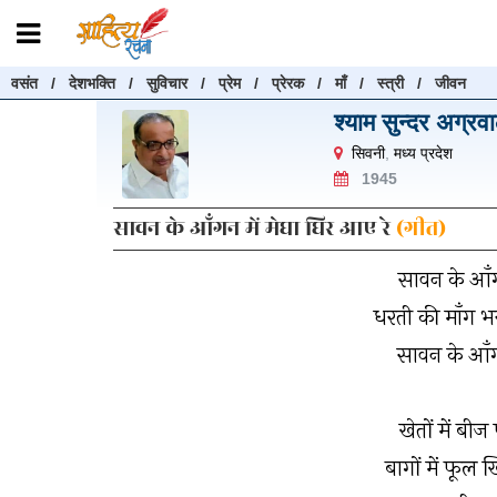
वसंत
/
देशभक्ति
/
सुविचार
/
प्रेम
/
प्रेरक
/
माँ
/
स्त्री
/
जीवन
रचनाएँ खोजें
श्याम सुन्दर अग्रव
रचनाएँ खोजने के लिए नीचे दी गई बॉक्स में हिन्दी में लिखें और "खोजें" बट
सिवनी
,
मध्य प्रदेश
करें
1945
सावन के आँगन में मेघा घिर आए रे
(गीत)
सावन के आँग
खोजें
धरती की माँग भ
सावन के आँग
खेतों में बीज 
बागों में फूल