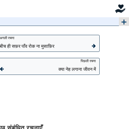
अगली रचना
बीच ही सफ़र पाँव रोक ना मुसाफ़िर
पिछली रचना
क्या नेह लगाना जीवन में
ुछ संबंधित रचनाएँ