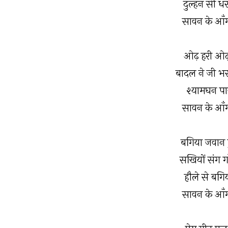
दुल्हन सी ध
सावन के आँग
ओढ़ हरी ओढ़
बादल ने जी भर
श्यामघन पास
सावन के आँग
बगिया जवान ह
सखियों संग गा
हौले से बगिय
सावन के आँग