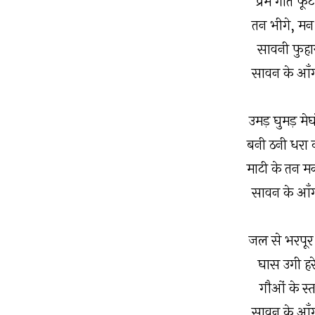
प्रेम गीत फू
तन भीगे, मन 
सावनी फुहा
सावन के आँग
उमड़ घुमड़ मे
बनी ठनी धरा 
माटी के तन मन
सावन के आँग
जल से भरपूर 
घास उगी हरे
गौओं के स्त
सावन के आँग