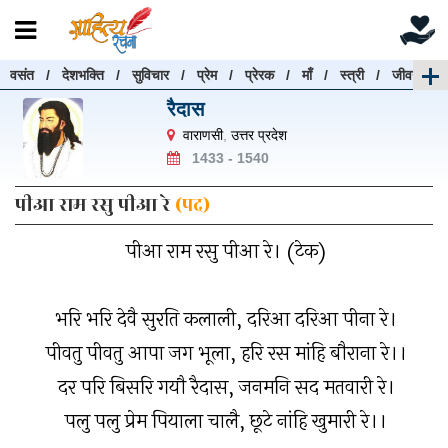
वसंत
/
देशभक्ति
/
सुविचार
/
प्रेम
/
प्रेरक
/
माँ
/
स्त्री
/
जीवन
रचनाएँ खोजें
रैदास
रचनाएँ खोजने के लिए नीचे दी गई बॉक्स में हिन्दी में लिखें और
वाराणसी
,
उत्तर प्रदेश
"खोजें" बटन पर क्लिक करें
1433 - 1540
पीआ राम रसु पीआ रे
(पद)
पीआ राम रसु पीआ रे। (टेक)
खोजें
हटाएँ
भरि भरि देवै सुरति कलाली, दरिआ दरिआ पीना रे।
पीवतु पीवतु आपा जग भूला, हरि रस मांहि बौराना रे।।
दर परि बिसरि गयौ रैदास, जनमनि सद मतवारी रे।
पलु पलु प्रेम पियाला चालै, छूटे नांहि खुमारी रे।।