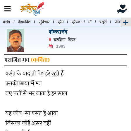
वसंत
/
देशभक्ति
/
सुविचार
/
प्रेम
/
प्रेरक
/
माँ
/
स्त्री
/
जीवन
रचनाएँ खोजें
शंकरानंद
रचनाएँ खोजने के लिए नीचे दी गई बॉक्स में हिन्दी में लिखें और
खगड़िया
,
बिहार
"खोजें" बटन पर क्लिक करें
1983
पराजित मन
(कविता)
वसंत के बाद तो पेड़ हरे रहते हैं
खोजें
हटाएँ
उसकी छाया में मन
नए पत्तों से भर जाता है हर साल
यह कौन-सा वसंत है आया
जिसका कोई असर नहीं