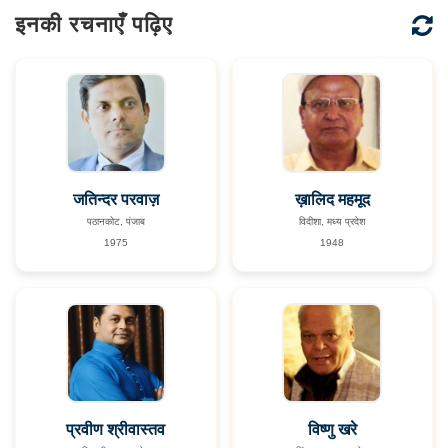
इनकी रचनाएँ पढ़िए
जतिन्दर परवाज़
ख़ालिद महमूद
पठानकोट, पंजाब
विदीशा, मध्य प्रदेश
1975
1948
प्रवीण श्रीवास्तव
विष्णु खरे