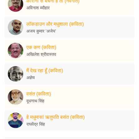
कोरोना से बचना है तो (नवगीत)
अविनाश ब्यौहार
लॉकडाउन और मधुशाला (कविता)
अजय कुमार 'अजेय'
एक कण (कविता)
अखिलेश श्रीवास्तव
मैं देख रहा हूँ (कविता)
अज्ञेय
वसंत (कविता)
दूधनाथ सिंह
हे मधुमास! ऋतुपति बसंत (कविता)
राघवेंद्र सिंह