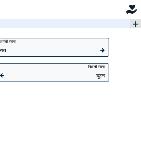
अगली रचना
रात
पिछली रचना
घुटन