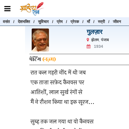
वसंत
/
देशभक्ति
/
सुविचार
/
प्रेम
/
प्रेरक
/
माँ
/
स्त्री
/
जीवन
रचनाएँ खोजें
गुलज़ार
रचनाएँ खोजने के लिए नीचे दी गई बॉक्स में हिन्दी में लिखें और "खोजें" बट
झेलम
,
पंजाब
करें
1934
पेंटिंग
(नज़्म)
रात कल गहरी नींद में थी जब
खोजें
एक ताज़ा सफ़ेद कैनवस पर
आतिशीं, लाल सुर्ख़ रंगों से
मैं ने रौशन किया था इक सूरज...
सुब्ह तक जल गया था वो कैनवस