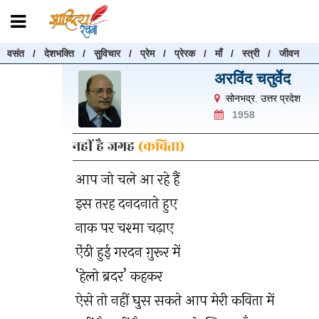
वसंत
/
देशभक्ति
/
सुविचार
/
प्रेम
/
प्रेरक
/
माँ
/
स्त्री
/
जीवन
रचनाएँ खोजें
अरविंद चतुर्वेद
रचनाएँ खोजने के लिए नीचे दी गई बॉक्स में हिन्दी में लिखें और "खोजें" बट
सोनभद्र
,
उत्तर प्रदेश
करें
1958
नहीं है जगह
(कविता)
आप जो चले आ रहे हैं
खोजें
इस तरह दनदनाते हुए
नाक पर चश्मा चढ़ाए
ऐंठी हुई गरदन ग़ुरूर में
‘हेलो ब्रदर’ कहकर
ऐसे तो नहीं घुस सकते आप मेरी कविता में