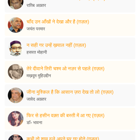
राग़िब अख़्तर
चाँद उन आँखों ने देखा और है (ग़ज़ल)
जयंत परमार
न सही गर उन्हें ख़याल नहीं (ग़ज़ल)
हसरत मोहानी
तेरे दीवाने तिरी चश्म ओ नज़र से पहले (ग़ज़ल)
मख़दूम मुहिउद्दीन
जीना मुश्किल है कि आसान ज़रा देख तो लो (ग़ज़ल)
जावेद अख़्तर
फिर से हसीन वक़्त की बस्ती में आ गए (ग़ज़ल)
डॉ॰ भावना
कभी तो शाम ढले अपने घर गए होते (ग़ज़ल)