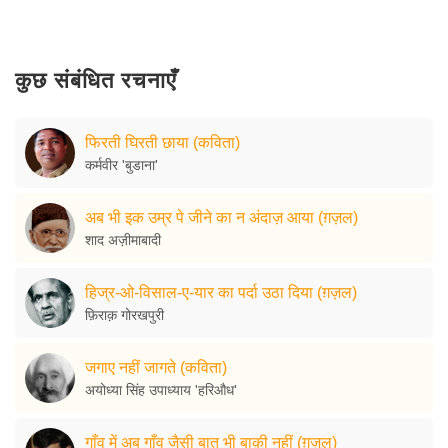
कुछ संबंधित रचनाएँ
फिरती घिरती छाया (कविता)
कर्मवीर 'बुडाना'
अब भी इक उम्र पे जीने का न अंदाज़ आया (ग़ज़ल)
शाद अज़ीमाबादी
हिज्र-ओ-विसाल-ए-यार का पर्दा उठा दिया (ग़ज़ल)
फ़िराक़ गोरखपुरी
जगाए नहीं जागते (कविता)
अयोध्या सिंह उपाध्याय 'हरिऔध'
गाँव में अब गाँव जैसी बात भी बाक़ी नहीं (ग़ज़ल)