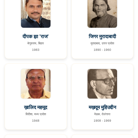
दीपक झा 'राज'
जिगर मुरादाबादी
बेगूसराय, बिहार
मुरादाबाद, उत्तर प्रदेश
1983
1890 - 1960
ख़ालिद महमूद
मख़दूम मुहिउद्दीन
विदीशा, मध्य प्रदेश
मेडक, तेलंगाना
1948
1908 - 1969