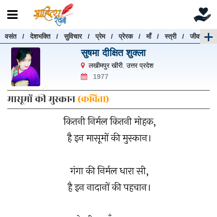
वसंत
/
देशभक्ति
/
सुविचार
/
प्रेम
/
प्रेरक
/
माँ
/
स्त्री
/
जीवन
रचनाएँ खोजें
सुषमा दीक्षित शुक्ला
रचनाएँ खोजने के लिए नीचे दी गई बॉक्स में हिन्दी में लिखें और
लखीमपुर खीरी
,
उत्तर प्रदेश
"खोजें" बटन पर क्लिक करें
1977
मासूमों की मुस्कान
(कविता)
कितनी निर्मल कितनी मोहक,
खोजें
हटाएँ
है इन मासूमों की मुस्कान।
गंगा की निर्मल धारा सी,
है इन नादानों की पहचान।