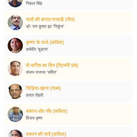
निहाल सिंह
यादों की बारात सजाऊँ (गीत)
डॉ॰ राम कुमार झा 'निकुंज'
कृष्णा के पार्थ (कविता)
कर्मवीर 'बुडाना'
वो बारिश का दिन (त्रिभंगी छंद)
संजय राजभर 'समित'
चिड़िया-ख़ाना (नज़्म)
फ़राग़ रोहवी
बचपन और गाँव (कविता)
विजय कृष्ण
बचपन की यादें (कविता)