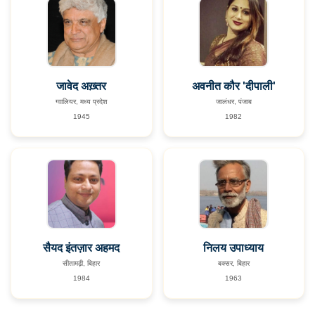
जावेद अख़्तर
अवनीत कौर 'दीपाली'
ग्वालियर, मध्य प्रदेश
जालंधर, पंजाब
1945
1982
सैयद इंतज़ार अहमद
निलय उपाध्याय
सीतामढ़ी, बिहार
बक्सर, बिहार
1984
1963