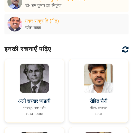
डॉ॰ राम कुमार झा 'निकुंज'
मकर संक्रांति (गीत)
उमेश यादव
इनकी रचनाएँ पढ़िए
अली सरदार जाफ़री
रोहित सैनी
बलरामपुर, उत्तर प्रदेश
सीकर, राजस्थान
1913 - 2000
1998