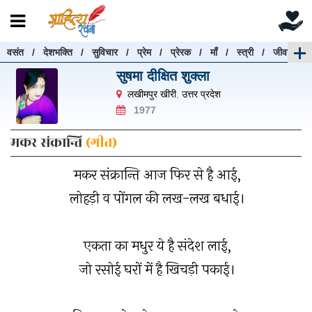
वसंत
/
देशभक्ति
/
सुविचार
/
प्रेम
/
प्रेरक
/
माँ
/
स्त्री
/
जीवन
रचनाएँ खोजें
सुषमा दीक्षित शुक्ला
रचनाएँ खोजने के लिए नीचे दी गई बॉक्स में हिन्दी में लिखें और
लखीमपुर खीरी
,
उत्तर प्रदेश
"खोजें" बटन पर क्लिक करें
1977
मकर संक्रान्ति
(गीत)
मकर संक्रान्ति आज फिर से है आई,
खोजें
हटाएँ
लोहड़ी व पोंगल की लख-लख बधाई।
एकता का मधुर ये है संदेश लाई,
जो रसोई घरों में है खिचड़ी पकाई।