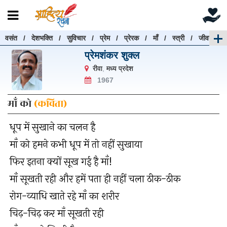
वसंत
/
देशभक्ति
/
सुविचार
/
प्रेम
/
प्रेरक
/
माँ
/
स्त्री
/
जीवन
रचनाएँ खोजें
प्रेमशंकर शुक्ल
रचनाएँ खोजने के लिए नीचे दी गई बॉक्स में हिन्दी में लिखें और
रीवा
,
मध्य प्रदेश
"खोजें" बटन पर क्लिक करें
1967
माँ को
(कविता)
धूप में सुखाने का चलन है
खोजें
हटाएँ
माँ को हमने कभी धूप में तो नहीं सुखाया
फिर इतना क्यों सूख गई है माँ!
माँ सूखती रही और हमें पता ही नहीं चला ठीक-ठीक
रोग-व्याधि खाते रहे माँ का शरीर
चिढ़-चिढ़ कर माँ सूखती रही