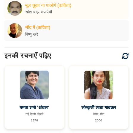
मूल चुका ना पाओगे (कविता)
रमेश चंद्र बाजपेयी
नींद में (कविता)
विष्णु खरे
इनकी रचनाएँ पढ़िए
ममता शर्मा 'अंचल'
संस्कृती शाबा गावकर
नई दिल्ली, दिल्ली
केपेम, गोवा
1976
2000