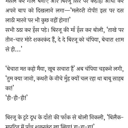
मसल कर गोले बनाए और बिरजू सिर पर कड़ाही औंधा कर
अपने बाप को दिखलाने लगा—‘मलेटरी टोपी! इस पर दस
लाठी मारने पर भी कुछ नहीं होगा!’
सभी ठठा कर हँस पड़े। बिरजू की माँ हँस कर बोली, ‘ताखे पर
तीन-चार मोटे शकरकंद हैं, दे दे बिरजू को चंपिया, बेचारा शाम
से ही...’
‘बेचारा मत कहो मैया, ख़ूब सचारा है’ अब चंपिया चहकने लगी,
‘तुम क्या जानो, कथरी के नीचे मुँह क्यों चल रहा था बाबू साहब
का!’
‘ही-ही-ही!’
बिरजू के टूटे दूध के दाँतो की फाँक से बोली निकली, ‘बिलैक-
मारटिन में पाँच शकरकंद खा लिया! हा-हा-हा!’