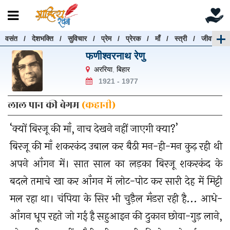
वसंत
/
देशभक्ति
/
सुविचार
/
प्रेम
/
प्रेरक
/
माँ
/
स्त्री
/
जीवन
रचनाएँ खोजें
फणीश्वरनाथ रेणु
रचनाएँ खोजने के लिए नीचे दी गई बॉक्स में हिन्दी में लिखें और
अररिया
,
बिहार
"खोजें" बटन पर क्लिक करें
1921 - 1977
लाल पान की बेगम
(कहानी)
‘क्यों बिरजू की माँ, नाच देखने नहीं जाएगी क्या?’
खोजें
हटाएँ
बिरजू की माँ शकरकंद उबाल कर बैठी मन-ही-मन कुढ़ रही थी
अपने आँगन में। सात साल का लड़का बिरजू शकरकंद के
बदले तमाचे खा कर आँगन में लोट-पोट कर सारी देह में मिट्टी
मल रहा था। चंपिया के सिर भी चुड़ैल मँडरा रही है... आधे-
आँगन धूप रहते जो गई है सहुआइन की दुकान छोवा-गुड़ लाने,