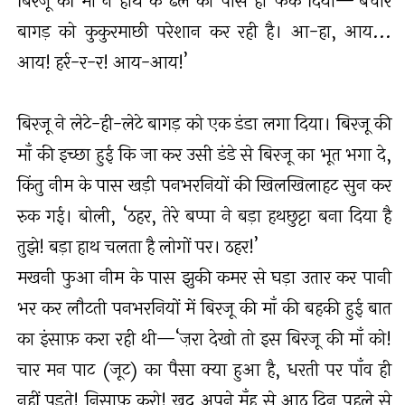
बिरजू की माँ ने हाथ के ढेले को पास ही फेंक दिया—‘बेचारे
बागड़ को कुकुरमाछी परेशान कर रही है। आ-हा, आय...
आय! हर्र-र-र! आय-आय!’
बिरजू ने लेटे-ही-लेटे बागड़ को एक डंडा लगा दिया। बिरजू की
माँ की इच्छा हुई कि जा कर उसी डंडे से बिरजू का भूत भगा दे,
किंतु नीम के पास खड़ी पनभरनियों की खिलखिलाहट सुन कर
रुक गई। बोली, ‘ठहर, तेरे बप्पा ने बड़ा हथछुट्टा बना दिया है
तुझे! बड़ा हाथ चलता है लोगों पर। ठहर!’
मखनी फुआ नीम के पास झुकी कमर से घड़ा उतार कर पानी
भर कर लौटती पनभरनियों में बिरजू की माँ की बहकी हुई बात
का इंसाफ़ करा रही थी—‘ज़रा देखो तो इस बिरजू की माँ को!
चार मन पाट (जूट) का पैसा क्या हुआ है, धरती पर पाँव ही
नहीं पड़ते! निसाफ़ करो! ख़ुद अपने मुँह से आठ दिन पहले से