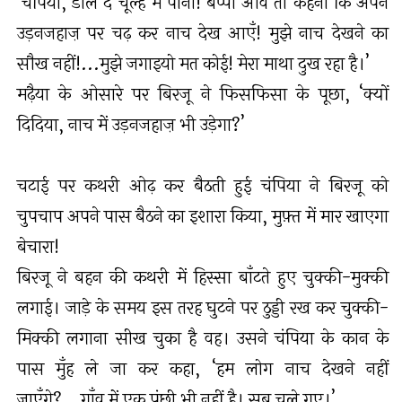
‘चंपिया, डाल दे चूल्हे में पानी! बप्पा आवे तो कहना कि अपने
उड़नजहाज़ पर चढ़ कर नाच देख आएँ! मुझे नाच देखने का
सौख नहीं!...मुझे जगाइयो मत कोई! मेरा माथा दुख रहा है।’
मढ़ैया के ओसारे पर बिरजू ने फिसफिसा के पूछा, ‘क्यों
दिदिया, नाच में उड़नजहाज़ भी उड़ेगा?’
चटाई पर कथरी ओढ़ कर बैठती हुई चंपिया ने बिरजू को
चुपचाप अपने पास बैठने का इशारा किया, मुफ़्त में मार खाएगा
बेचारा!
बिरजू ने बहन की कथरी में हिस्सा बाँटते हुए चुक्की-मुक्की
लगाई। जाड़े के समय इस तरह घुटने पर ठुड्डी रख कर चुक्की-
मिक्की लगाना सीख चुका है वह। उसने चंपिया के कान के
पास मुँह ले जा कर कहा, ‘हम लोग नाच देखने नहीं
जाएँगे?...गाँव में एक पंछी भी नहीं है। सब चले गए।’