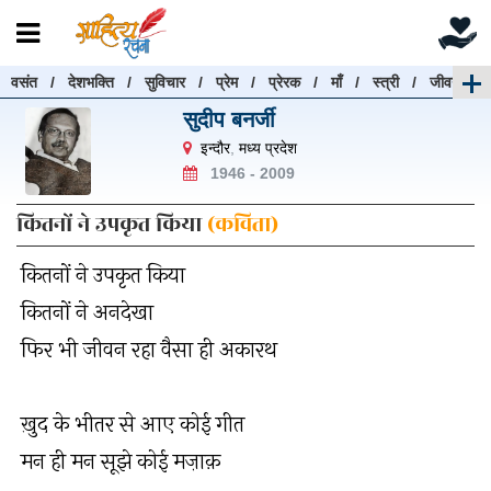
वसंत
/
देशभक्ति
/
सुविचार
/
प्रेम
/
प्रेरक
/
माँ
/
स्त्री
/
जीवन
रचनाएँ खोजें
सुदीप बनर्जी
रचनाएँ खोजने के लिए नीचे दी गई बॉक्स में हिन्दी में लिखें और
इन्दौर
,
मध्य प्रदेश
"खोजें" बटन पर क्लिक करें
1946 - 2009
कितनों ने उपकृत किया
(कविता)
कितनों ने उपकृत किया
खोजें
हटाएँ
कितनों ने अनदेखा
फिर भी जीवन रहा वैसा ही अकारथ
ख़ुद के भीतर से आए कोई गीत
मन ही मन सूझे कोई मज़ाक़