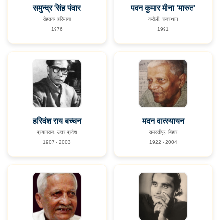
समुन्द्र सिंह पंवार
पवन कुमार मीना 'मारुत'
रोहतक, हरियाणा
करौली, राजस्थान
1976
1991
हरिवंश राय बच्चन
मदन वात्स्यायन
प्रयागराज, उत्तर प्रदेश
समस्तीपुर, बिहार
1907 - 2003
1922 - 2004