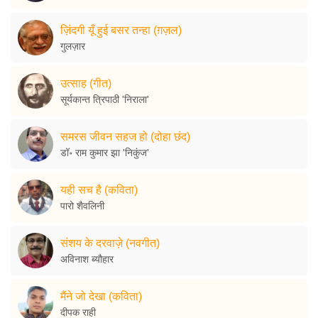
ज़िंदगी यूँ हुई बसर तन्हा (ग़ज़ल)
गुलज़ार
उत्साह (गीत)
सूर्यकान्त त्रिपाठी 'निराला'
समरस जीवन सहज हो (दोहा छंद)
डॉ॰ राम कुमार झा 'निकुंज'
यही सच है (कविता)
पारो शैवलिनी
संशय के दरवाज़े (नवगीत)
अविनाश ब्यौहार
मैंने जो देखा (कविता)
दीपक राही