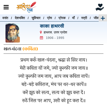
वसंत
/
देशभक्ति
/
सुविचार
/
प्रेम
/
प्रेरक
/
माँ
/
स्त्री
/
जीवन
रचनाएँ खोजें
काका हाथरसी
रचनाएँ खोजने के लिए नीचे दी गई बॉक्स में हिन्दी में लिखें और
हाथरस
,
उत्तर प्रदेश
"खोजें" बटन पर क्लिक करें
1906 - 1995
खल-वंदना
(कविता)
प्रथम करूँ खल-वंदना, श्रद्धा से सिर नाय।
खोजें
हटाएँ
मेरी कविता यों जमे, ज्यो कुल्फ़ी जम जाय॥
ज्यो कुल्फ़ी जम जाय, आप जब कविता नापें।
बड़े-बड़े कविराज, मंच पर थर-थर कापें॥
करें झूठ को सत्य, सत्य को झूठ करा दें।
रूठें जिस पर आप, उसी को हूट करा दें॥