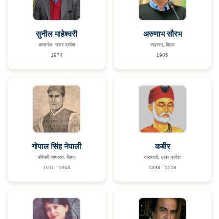
सुनील माहेश्वरी
अरुणाभ सौरभ
कासगंज, उत्तर प्रदेश
सहरसा, बिहार
1974
1985
गोपाल सिंह नेपाली
कबीर
पश्चिमी चम्पारण, बिहार
वाराणसी, उत्तर प्रदेश
1911 - 1963
1398 - 1518