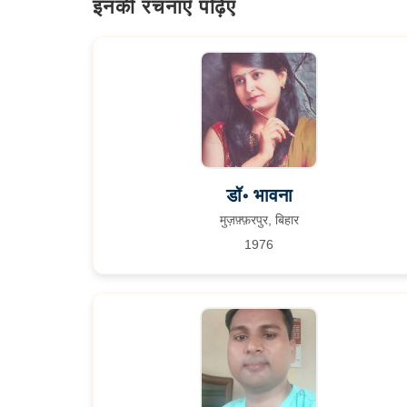
इनकी रचनाएँ पढ़िए
डॉ॰ भावना
मुज़फ़्फ़रपुर, बिहार
1976