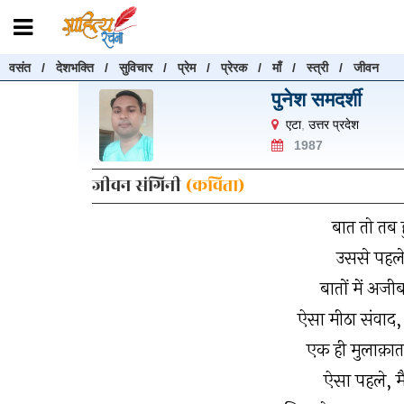
वसंत
/
देशभक्ति
/
सुविचार
/
प्रेम
/
प्रेरक
/
माँ
/
स्त्री
/
जीवन
रचनाएँ खोजें
पुनेश समदर्शी
रचनाएँ खोजने के लिए नीचे दी गई बॉक्स में हिन्दी में लिखें और "खोजें" बट
एटा
,
उत्तर प्रदेश
करें
1987
जीवन संगिनी
(कविता)
बात तो तब ह
खोजें
उससे पहले 
बातों में अज
ऐसा मीठा संवाद,
एक ही मुलाक़ात 
ऐसा पहले, म