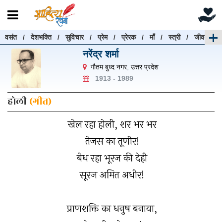
वसंत
/
देशभक्ति
/
सुविचार
/
प्रेम
/
प्रेरक
/
माँ
/
स्त्री
/
जीवन
रचनाएँ खोजें
नरेंद्र शर्मा
रचनाएँ खोजने के लिए नीचे दी गई बॉक्स में हिन्दी में लिखें और
गौतम बुध्द नगर
,
उत्तर प्रदेश
"खोजें" बटन पर क्लिक करें
1913 - 1989
होली
(गीत)
खेल रहा होली, शर भर भर
खोजें
हटाएँ
तेजस का तूणीर!
बेध रहा भूरज की देही
सूरज अमित अधीर!
प्राणशक्ति का धनुष बनाया,