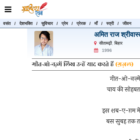
वसंत
/
देशभक्ति
/
सुविचार
/
प्रेम
/
प्रेरक
/
माँ
/
स्त्री
/
जीवन
रचनाएँ खोजें
अमित राज श्रीवास्त
रचनाएँ खोजने के लिए नीचे दी गई बॉक्स में हिन्दी में लिखें और "खोजें" बट
सीतामढ़ी
,
बिहार
करें
1996
गीत-ओ-नज़्में लिख उन्हें याद करते हैं
(ग़ज़ल)
गीत-ओ-नज़्में 
खोजें
चाय की सोहबत म
इस शब-ए-ग़म में 
बस सुबह तक ता