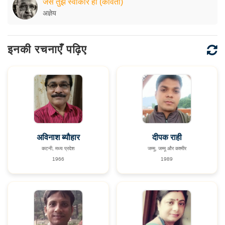
जैसे तुझे स्वीकार हो (कविता)
अज्ञेय
इनकी रचनाएँ पढ़िए
अविनाश ब्यौहार
दीपक राही
कटनी, मध्य प्रदेश
जम्मू, जम्मू और कश्मीर
1966
1989