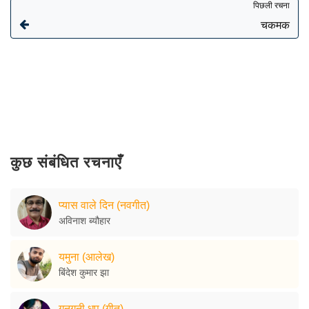
पिछली रचना
चकमक
कुछ संबंधित रचनाएँ
प्यास वाले दिन (नवगीत)
अविनाश ब्यौहार
यमुना (आलेख)
बिंदेश कुमार झा
गुनगुनी धूप (गीत)