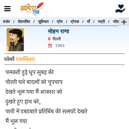
वसंत
/
देशभक्ति
/
सुविचार
/
प्रेम
/
प्रेरक
/
माँ
/
स्त्री
/
जीवन
रचनाएँ खोजें
मोहन राणा
रचनाएँ खोजने के लिए नीचे दी गई बॉक्स में हिन्दी में लिखें और
दिल्ली
"खोजें" बटन पर क्लिक करें
1964
धोबी
(कविता)
चमकती हुई धूप सुबह की
खोजें
हटाएँ
चीरती घने बादलों को चुपचाप
देखते भूल गया मैं आकाश को
दुखते हुए हाथ को,
पानी में डबडबाते प्रतिबिंब की सलवटें देखते
मैं भूल गया