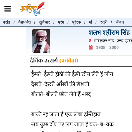
वसंत
/
देशभक्ति
/
सुविचार
/
प्रेम
/
प्रेरक
/
माँ
/
स्त्री
/
जीवन
रचनाएँ खोजें
शलभ श्रीराम सिंह
रचनाएँ खोजने के लिए नीचे दी गई बॉक्स में हिन्दी में लिखें और "खोजें" बट
अम्बेडकर नगर
,
उत्तर प्रदे
करें
1938 - 2000
दैनिक उत्सर्ग
(कविता)
हँसते-हँसते होंठों की हँसी छीन लेते हैं लोग
खोजें
देखते-देखते आँखों की रोशनी
बोलते-बोलते छीन लेते हैं शब्द
बाक़ी रह जाता है एक लंबा इम्तिहान
सब कुछ दाँव पर लग जाता है यक-ब-यक