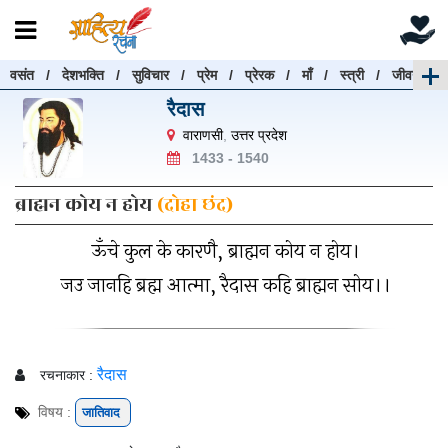
वसंत
/
देशभक्ति
/
सुविचार
/
प्रेम
/
प्रेरक
/
माँ
/
स्त्री
/
जीवन
रचनाएँ खोजें
रैदास
रचनाएँ खोजने के लिए नीचे दी गई बॉक्स में हिन्दी में लिखें और
वाराणसी
,
उत्तर प्रदेश
"खोजें" बटन पर क्लिक करें
1433 - 1540
ब्राह्मन कोय न होय
(दोहा छंद)
ऊँचे कुल के कारणै, ब्राह्मन कोय न होय।
खोजें
हटाएँ
जउ जानहि ब्रह्म आत्मा, रैदास कहि ब्राह्मन सोय।।
रैदास
रचनाकार :
विषय :
जातिवाद