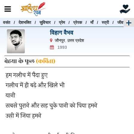
वसंत
/
देशभक्ति
/
सुविचार
/
प्रेम
/
प्रेरक
/
माँ
/
स्त्री
/
जीवन
रचनाएँ खोजें
विहाग वैभव
रचनाएँ खोजने के लिए नीचे दी गई बॉक्स में हिन्दी में लिखें और
जौनपुर
,
उत्तर प्रदेश
"खोजें" बटन पर क्लिक करें
1993
बेहया के फूल
(कविता)
हम गलीच में पैदा हुए
खोजें
हटाएँ
गलीच में ही बढ़े और खिले भी
यानी
सबसे पुराने और सड़ चुके पानी को पिया हमने
उसी में जिया हमने