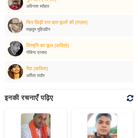
अविनाश ब्यौहार
फिर छिड़ी रात बात फूलों की (ग़ज़ल)
मख़दूम मुहिउद्दीन
विस्मृति का फूल (कविता)
गोबिन्द प्रसाद
गेंदा (कविता)
अर्पिता राठौर
इनकी रचनाएँ पढ़िए