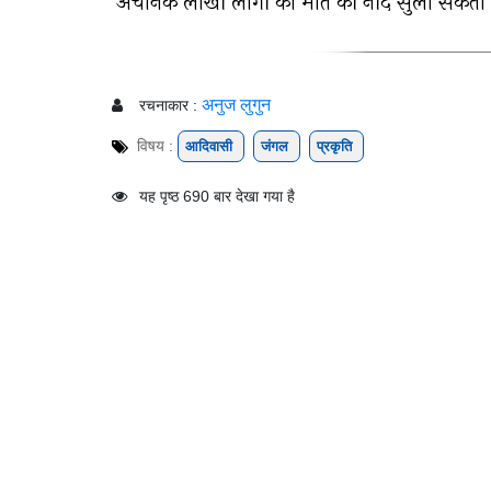
अचानक लाखों लोगों को मौत की नींद सुला सकती 
अनुज लुगुन
रचनाकार :
विषय :
आदिवासी
जंगल
प्रकृति
यह पृष्ठ 690 बार देखा गया है