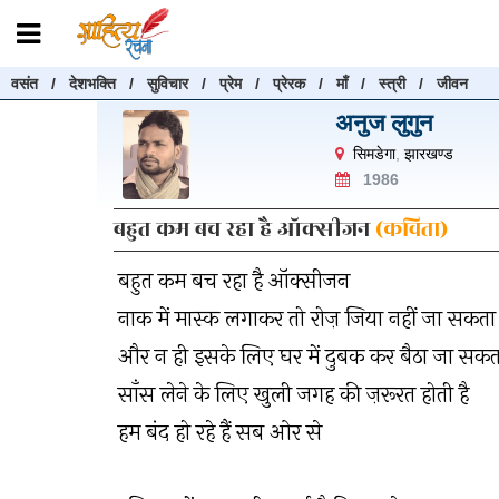
वसंत
/
देशभक्ति
/
सुविचार
/
प्रेम
/
प्रेरक
/
माँ
/
स्त्री
/
जीवन
रचनाएँ खोजें
अनुज लुगुन
रचनाएँ खोजने के लिए नीचे दी गई बॉक्स में हिन्दी में लिखें और "खोजें" बट
सिमडेगा
,
झारखण्ड
करें
1986
बहुत कम बच रहा है ऑक्सीजन
(कविता)
बहुत कम बच रहा है ऑक्सीजन
खोजें
नाक में मास्क लगाकर तो रोज़ जिया नहीं जा सकता
और न ही इसके लिए घर में दुबक कर बैठा जा सकता
साँस लेने के लिए खुली जगह की ज़रूरत होती है
हम बंद हो रहे हैं सब ओर से