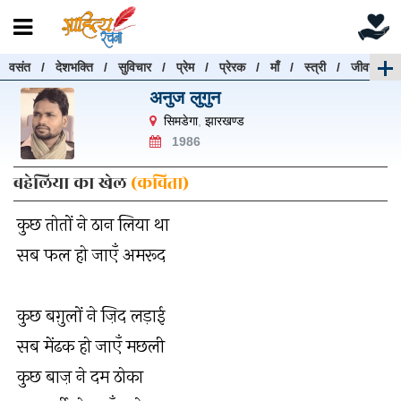
वसंत
/
देशभक्ति
/
सुविचार
/
प्रेम
/
प्रेरक
/
माँ
/
स्त्री
/
जीवन
रचनाएँ खोजें
अनुज लुगुन
रचनाएँ खोजने के लिए नीचे दी गई बॉक्स में हिन्दी में लिखें और
सिमडेगा
,
झारखण्ड
"खोजें" बटन पर क्लिक करें
1986
बहेलिया का खेल
(कविता)
कुछ तोतों ने ठान लिया था
खोजें
हटाएँ
सब फल हो जाएँ अमरूद
कुछ बग़ुलों ने ज़िद लड़ाई
सब मेंढक हो जाएँ मछली
कुछ बाज़ ने दम ठोका