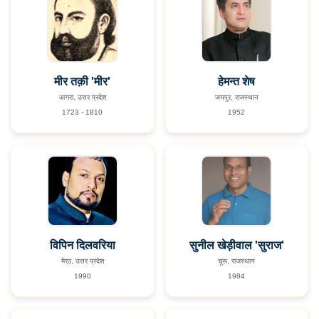
मीर तक़ी 'मीर'
हेमन्त शेष
आगरा, उत्तर प्रदेश
जयपुर, राजस्थान
1723 - 1810
1952
विपिन दिलवरिया
सुनील खेड़ीवाल 'सुराज'
मेरठ, उत्तर प्रदेश
चूरू, राजस्थान
1990
1984