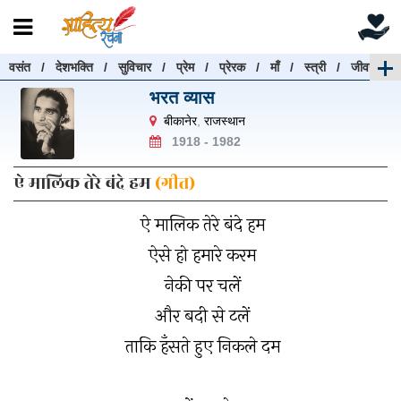
वसंत
/
देशभक्ति
/
सुविचार
/
प्रेम
/
प्रेरक
/
माँ
/
स्त्री
/
जीवन
रचनाएँ खोजें
भरत व्यास
रचनाएँ खोजने के लिए नीचे दी गई बॉक्स में हिन्दी में लिखें और
बीकानेर
,
राजस्थान
"खोजें" बटन पर क्लिक करें
1918 - 1982
ऐ मालिक तेरे बंदे हम
(गीत)
ऐ मालिक तेरे बंदे हम
खोजें
हटाएँ
ऐसे हो हमारे करम
नेकी पर चलें
और बदी से टलें
ताकि हँसते हुए निकले दम