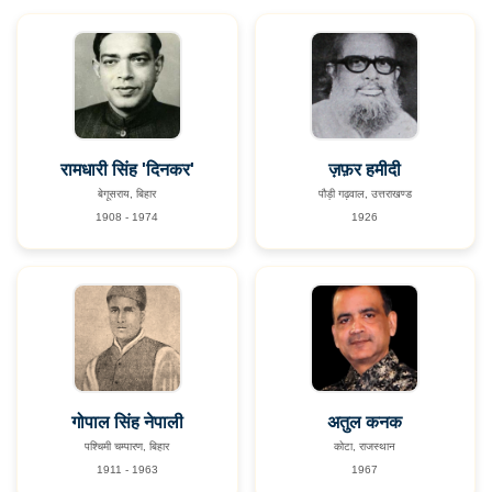
रामधारी सिंह 'दिनकर'
ज़फ़र हमीदी
बेगूसराय, बिहार
पौड़ी गढ़वाल, उत्तराखण्ड
1908 - 1974
1926
गोपाल सिंह नेपाली
अतुल कनक
पश्चिमी चम्पारण, बिहार
कोटा, राजस्थान
1911 - 1963
1967