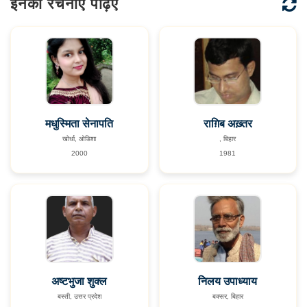
इनकी रचनाएँ पढ़िए
मधुस्मिता सेनापति
राग़िब अख़्तर
खोर्धा, ओडिशा
, बिहार
2000
1981
अष्टभुजा शुक्‍ल
निलय उपाध्याय
बस्ती, उत्तर प्रदेश
बक्सर, बिहार