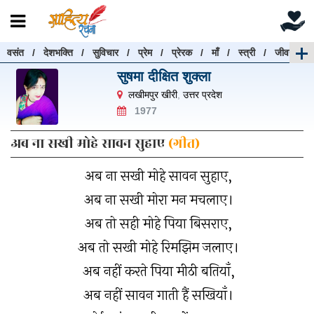
वसंत
/
देशभक्ति
/
सुविचार
/
प्रेम
/
प्रेरक
/
माँ
/
स्त्री
/
जीवन
रचनाएँ खोजें
सुषमा दीक्षित शुक्ला
रचनाएँ खोजने के लिए नीचे दी गई बॉक्स में हिन्दी में लिखें और
लखीमपुर खीरी
,
उत्तर प्रदेश
"खोजें" बटन पर क्लिक करें
1977
अब ना सखी मोहे सावन सुहाए
(गीत)
अब ना सखी मोहे सावन सुहाए,
खोजें
हटाएँ
अब ना सखी मोरा मन मचलाए।
अब तो सही मोहे पिया बिसराए,
अब तो सखी मोहे रिमझिम जलाए।
अब नहीं करते पिया मीठी बतियाँ,
अब नहीं सावन गाती हैं सखियाँ।