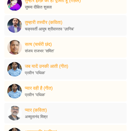
तुम्हारे इश्क़ को ही पूजती हूँ (ग़ज़ल)
सुषमा दीक्षित शुक्ला
तुम्हारी तस्वीर (कविता)
चक्रवर्ती आयुष श्रीवास्तव 'ज़ानिब'
सत्य (चर्चरी छंद)
संजय राजभर 'समित'
जब यादें उनकी आती (गीत)
प्रवीन 'पथिक'
प्यार वही है (गीत)
प्रवीन 'पथिक'
प्यार (कविता)
अच्युतानंद मिश्र