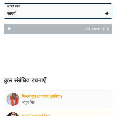
अगली रचना
सौंदर्य
पीछे रचना नहीं है
कुछ संबंधित रचनाएँ
मिलने तुम आ जाना (कविता)
अंकुर सिंह
तुम्हारे बाद (कविता)