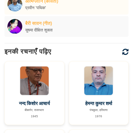
आत्मग्लानि (कविता)
प्रवीन 'पथिक'
बैरी सावन (गीत)
सुषमा दीक्षित शुक्ला
इनकी रचनाएँ पढ़िए
नन्द किशोर आचार्य
हेमन्त कुमार शर्मा
बीकानेर, राजस्थान
पंचकुला, हरियाणा
1945
1976