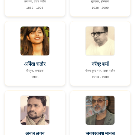
अयोध्या, उत्तर प्रदेश
गुरुग्राम, हरियाणा
1882 - 1926
1936 - 2009
अर्पिता राठौर
नरेंद्र शर्मा
बेंगलुरु, कर्नाटक
गौतम बुध्द नगर, उत्तर प्रदेश
1998
1913 - 1989
अनुज लुगुन
जयप्रकाश मानस