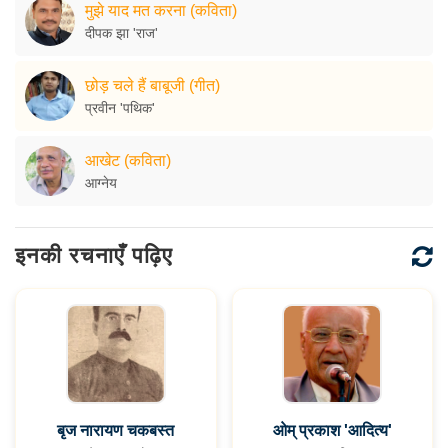
मुझे याद मत करना (कविता)
दीपक झा 'राज'
छोड़ चले हैं बाबूजी (गीत)
प्रवीन 'पथिक'
आखेट (कविता)
आग्नेय
इनकी रचनाएँ पढ़िए
बृज नारायण चकबस्त
ओम् प्रकाश 'आदित्य'