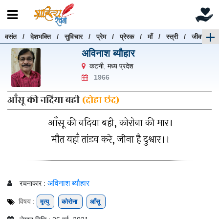
वसंत
/
देशभक्ति
/
सुविचार
/
प्रेम
/
प्रेरक
/
माँ
/
स्त्री
/
जीवन
रचनाएँ खोजें
अविनाश ब्यौहार
रचनाएँ खोजने के लिए नीचे दी गई बॉक्स में हिन्दी में लिखें और
कटनी
,
मध्य प्रदेश
"खोजें" बटन पर क्लिक करें
1966
आँसू की नदिया बही
(दोहा छंद)
आँसू की नदिया बही, कोरोना की मार।
खोजें
हटाएँ
मौत यहाँ तांडव करे, जीना है दुश्वार।।
अविनाश ब्यौहार
रचनाकार :
विषय :
मृत्यु
कोरोना
आँसू