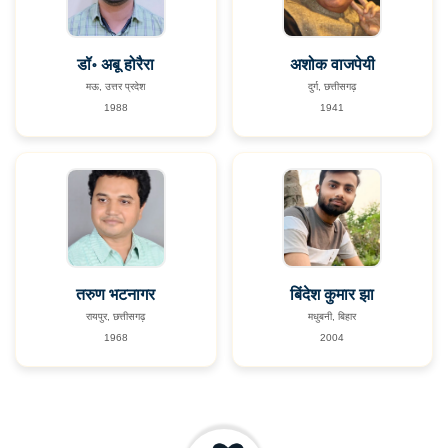
डॉ॰ अबू होरैरा
अशोक वाजपेयी
मऊ, उत्तर प्रदेश
दुर्ग, छत्तीसगढ़
1988
1941
तरुण भटनागर
बिंदेश कुमार झा
रायपुर, छत्तीसगढ़
मधुबनी, बिहार
1968
2004