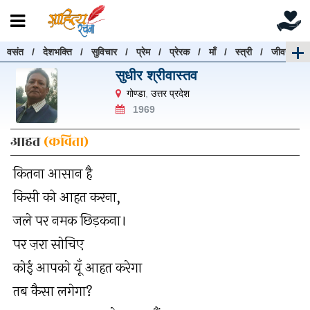
वसंत
/
देशभक्ति
/
सुविचार
/
प्रेम
/
प्रेरक
/
माँ
/
स्त्री
/
जीवन
रचनाएँ खोजें
सुधीर श्रीवास्तव
रचनाएँ खोजने के लिए नीचे दी गई बॉक्स में हिन्दी में लिखें और
गोण्डा
,
उत्तर प्रदेश
"खोजें" बटन पर क्लिक करें
1969
आहत
(कविता)
कितना आसान है
खोजें
हटाएँ
किसी को आहत करना,
जले पर नमक छिड़कना।
पर ज़रा सोचिए
कोई आपको यूँ आहत करेगा
तब कैसा लगेगा?