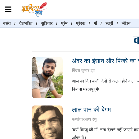
वसंत
/
देशभक्ति
/
सुविचार
/
प्रेम
/
प्रेरक
/
माँ
/
स्त्री
/
जीवन
रचनाएँ खोजें
रचनाएँ खोजने के लिए नीचे दी गई बॉक्स में हिन्दी में लिखें और "खोजें" बट
करें
अंदर का इंसान और पिंजरे का च
बिंदेश कुमार झा
खोजें
आज का दिन बाक़ी दिनों से अलग होने वाला 
कितना महत्वपूर्�
लाल पान की बेगम
फणीश्वरनाथ रेणु
‘क्यों बिरजू की माँ, नाच देखने नहीं जाएगी 
आँगन में।