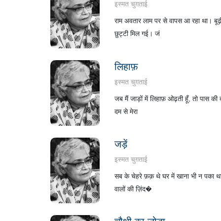
इस्मत चुग़ताई
राम अवतार लाम पर से वापस आ रहा था। बूढ़ी 
छुट्टी मिल गई। जं
लिहाफ़
इस्मत चुग़ताई
जब मैं जाड़ों में लिहाफ़ ओढ़ती हूँ, तो पास क
दम से मेरा
जड़ें
इस्मत चुग़ताई
सब के चेहरे फ़क़ थे घर में खाना भी न पका थ
वालों की ज़िंद�