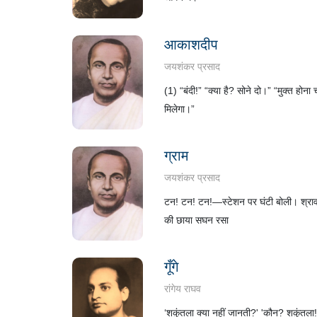
आकाशदीप
जयशंकर प्रसाद
(1) “बंदी!” “क्या है? सोने दो।” “मुक्त हो
मिलेगा।”
ग्राम
जयशंकर प्रसाद
टन! टन! टन!—स्टेशन पर घंटी बोली। श्रावण-
की छाया सघन रसा
गूँगे
रांगेय राघव
‘शकुंतला क्या नहीं जानती?' 'कौन? शकुंतला!