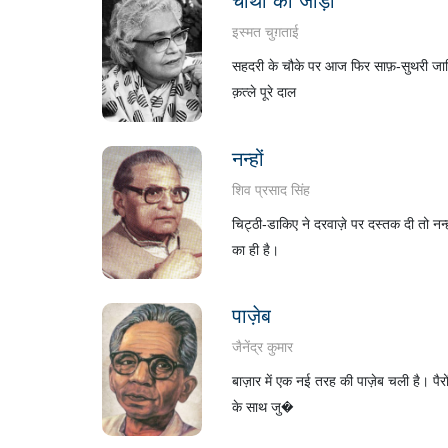
चौथी का जोड़ा
इस्मत चुग़ताई
सहदरी के चौके पर आज फिर साफ़-सुथरी जाज़िम 
क़त्ले पूरे दाल
नन्हों
शिव प्रसाद सिंह
चिट्ठी-डाकिए ने दरवाज़े पर दस्‍तक दी तो नन
का ही है।
पाज़ेब
जैनेंद्र कुमार
बाज़ार में एक नई तरह की पाज़ेब चली है। पैरो
के साथ जु�