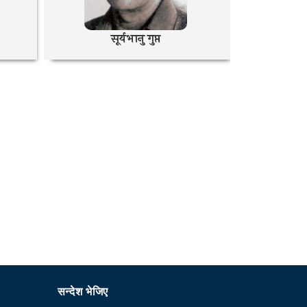
सूर्यभानु गुप्त
सोह
सन्देश भेजिए