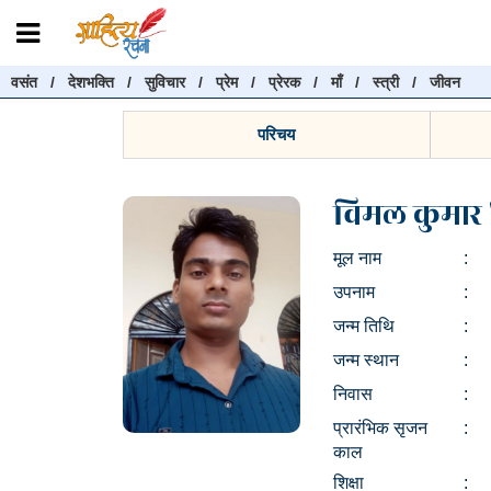
वसंत
/
देशभक्ति
/
सुविचार
/
प्रेम
/
प्रेरक
/
माँ
/
स्त्री
/
जीवन
रचनाएँ खोजें
रचनाएँ खोजने के लिए नीचे दी गई बॉक्स में हिन्दी में लिखें और "खोजें" बट
परिचय
करें
विमल कुमार '
मूल नाम
:
खोजें
उपनाम
:
जन्म तिथि
:
जन्म स्थान
:
निवास
:
प्रारंभिक सृजन
:
काल
शिक्षा
: