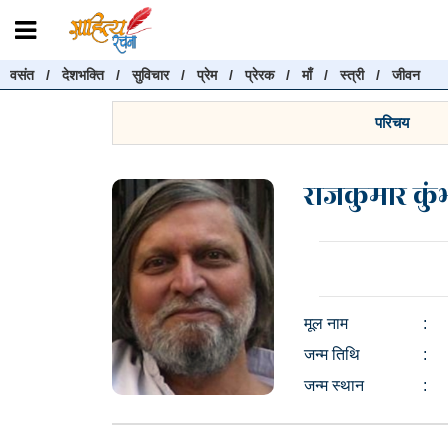
वसंत
/
देशभक्ति
/
सुविचार
/
प्रेम
/
प्रेरक
/
माँ
/
स्त्री
/
जीवन
रचनाएँ खोजें
रचनाएँ खोजने के लिए नीचे दी गई बॉक्स में हिन्दी में लिखें और "खोजें" बट
परिचय
करें
राजकुमार कु
खोजें
मूल नाम
:
जन्म तिथि
:
जन्म स्थान
: