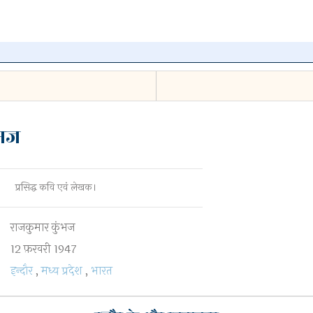
न पर क्लिक
ंभज
हटाएँ
प्रसिद्ध कवि एवं लेखक।
राजकुमार कुंभज
12 फ़रवरी 1947
इन्दौर
,
मध्य प्रदेश
,
भारत