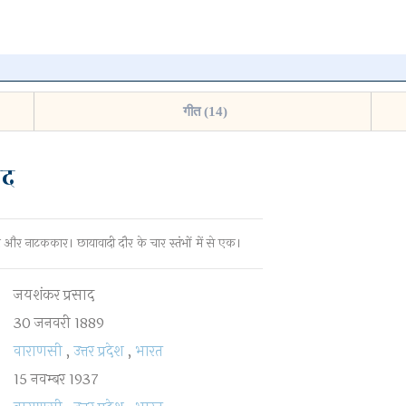
न पर क्लिक
गीत (14)
ाद
हटाएँ
 और नाटककार। छायावादी दौर के चार स्तंभों में से एक।
जयशंकर प्रसाद
30 जनवरी 1889
वाराणसी
,
उत्तर प्रदेश
,
भारत
15 नवम्बर 1937