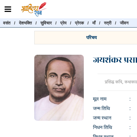
वसंत
/
देशभक्ति
/
सुविचार
/
प्रेम
/
प्रेरक
/
माँ
/
स्त्री
/
जीवन
रचनाएँ खोजें
रचनाएँ खोजने के लिए नीचे दी गई बॉक्स में हिन्दी में लिखें और "खोजें" बट
परिचय
करें
जयशंकर प्रस
खोजें
प्रसिद्ध कवि, कथाकार
मूल नाम
:
जन्म तिथि
:
जन्म स्थान
:
निधन तिथि
:
निधन स्थान
: