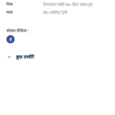
वैयाकरण कवि स्व॰ शिव शंकर झा
पिता
स्व॰ ललिता देवी
माता
सोशल मीडिया :
कुछ तस्वीरें