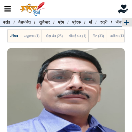
वसंत
/
देशभक्ति
/
सुविचार
/
प्रेम
/
प्रेरक
/
माँ
/
स्त्री
/
जीवन
रचनाएँ खोजें
रचनाएँ खोजने के लिए नीचे दी गई बॉक्स में हिन्दी में लिखें और
परिचय
लघुकथा (1)
दोहा छंद (25)
चौपाई छंद (1)
गीत (33)
कविता (13)
"खोजें" बटन पर क्लिक करें
खोजें
हटाएँ