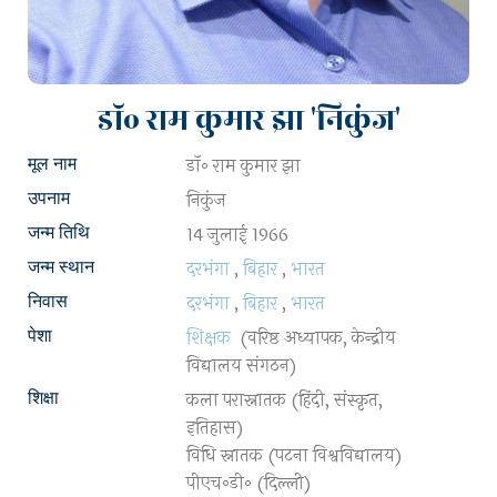
डॉ॰ राम कुमार झा 'निकुंज'
डॉ॰ राम कुमार झा
मूल नाम
निकुंज
उपनाम
14 जुलाई 1966
जन्म तिथि
दरभंगा
,
बिहार
,
भारत
जन्म स्थान
दरभंगा
,
बिहार
,
भारत
निवास
शिक्षक
(वरिष्ठ अध्यापक, केन्द्रीय
पेशा
विद्यालय संगठन)
कला परास्नातक (हिंदी, संस्कृत,
शिक्षा
इतिहास)
विधि स्नातक (पटना विश्वविद्यालय)
पीएच॰डी॰ (दिल्ली)