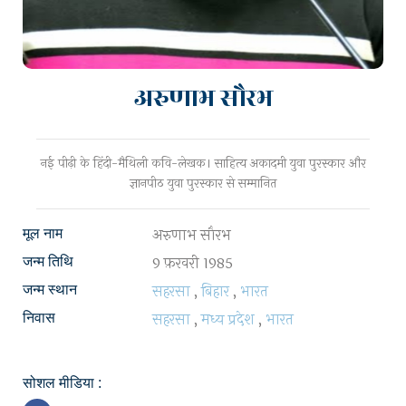
अरुणाभ सौरभ
नई पीढ़ी के हिंदी-मैथिली कवि-लेखक। साहित्य अकादमी युवा पुरस्कार और
ज्ञानपीठ युवा पुरस्कार से सम्मानित
अरुणाभ सौरभ
मूल नाम
9 फ़रवरी 1985
जन्म तिथि
सहरसा
,
बिहार
,
भारत
जन्म स्थान
सहरसा
,
मध्य प्रदेश
,
भारत
निवास
सोशल मीडिया :