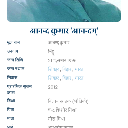
आनन्द कुमार 'आनन्दम्'
आनन्द कुमार
मूल नाम
मिट्ठू
उपनाम
21 दिसम्बर 1996
जन्म तिथि
शिवहर
,
बिहार
,
भारत
जन्म स्थान
शिवहर
,
बिहार
,
भारत
निवास
2012
प्रारंभिक सृजन
काल
विज्ञान स्नातक (भौतिकी)
शिक्षा
चन्द्र किशोर मिश्रा
पिता
मीरा मिश्रा
माता
आशुतोष कुमार
भाई