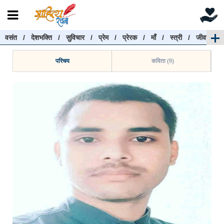
वसंत
/
देशभक्ति
/
सुविचार
/
प्रेम
/
प्रेरक
/
माँ
/
स्त्री
/
जीवन
रचनाएँ खोजें
रचनाएँ खोजने के लिए नीचे दी गई बॉक्स में हिन्दी में लिखें और
परिचय
कविता (9)
"खोजें" बटन पर क्लिक करें
खोजें
हटाएँ